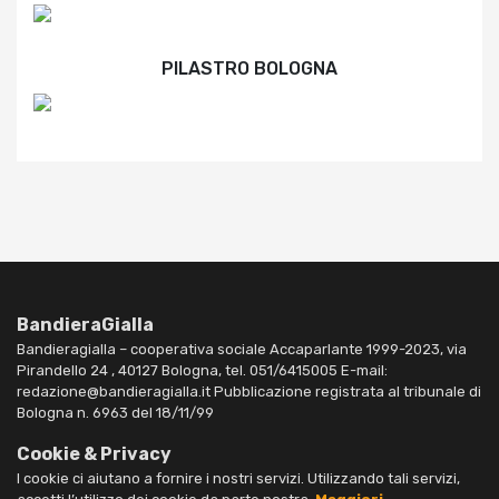
PILASTRO BOLOGNA
BandieraGialla
Bandieragialla – cooperativa sociale Accaparlante 1999-2023, via
Pirandello 24 , 40127 Bologna, tel. 051/6415005 E-mail:
redazione@bandieragialla.it Pubblicazione registrata al tribunale di
Bologna n. 6963 del 18/11/99
Cookie & Privacy
I cookie ci aiutano a fornire i nostri servizi. Utilizzando tali servizi,