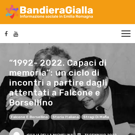
“1992- 2022. Capaci di
memoria”: un ciclo di
incontri a partire dagli
attentati a Falcone e
Borsellino
Falcone E Borsellino
Storia Italiana
Stragi Di Mafia