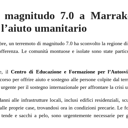
 magnitudo 7.0 a Marrake
l’aiuto umanitario
embre, un terremoto di magnitudo 7.0 ha sconvolto la regione d
offerenza. Le comunità montuose e isolate sono state partico
fe, il
Centro di Educazione e Formazione per l’Autosv
orso per offrire aiuto e sostegno alle persone colpite dal te
urgente per il sostegno internazionale per affrontare la crisi 
anni alle infrastrutture locali, inclusi edifici residenziali, s
dalle proprie case, trovandosi ora in condizioni precarie. Le f
, tende e sacchi a pelo, sono urgentemente necessarie per g