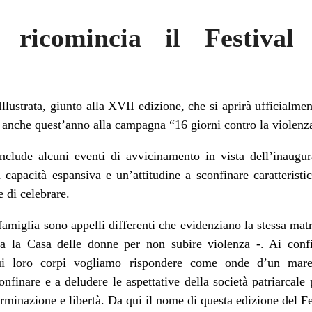
, ricomincia il Festiva
Illustrata, giunto alla XVII edizione, che si aprirà ufficialm
e anche quest’anno alla campagna “16 giorni contro la violenza
clude alcuni eventi di avvicinamento in vista dell’inaugura
na capacità espansiva e un’attitudine a sconfinare caratteris
e di celebrare.
famiglia sono appelli differenti che evidenziano la stessa matri
ga la Casa delle donne per non subire violenza -. Ai conf
ui loro corpi vogliamo rispondere come onde d’un mare 
onfinare e a deludere le aspettative della società patriarcal
rminazione e libertà. Da qui il nome di questa edizione del Fes