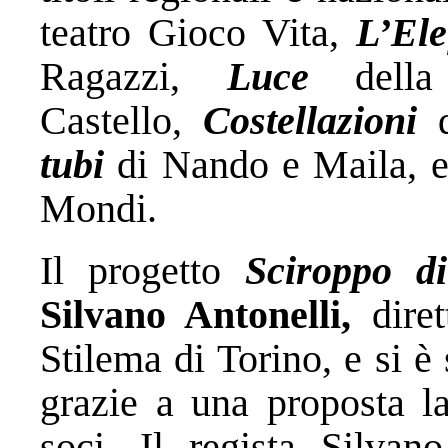
teatro Gioco Vita,
L’El
Ragazzi,
Luce
dell
Castello,
Costellazioni
tubi
di Nando e Maila, 
Mondi.
Il progetto
Sciroppo di
Silvano Antonelli,
diret
Stilema di Torino, e si 
grazie a una proposta l
soci. Il regista Silvano