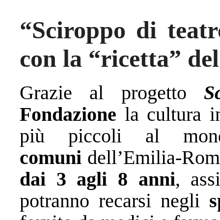
“Sciroppo di teatr
con la “ricetta” de
Grazie al progetto
S
Fondazione
la cultura i
più piccoli al mon
comuni
dell’Emilia-Ro
dai 3 agli 8 anni
, ass
potranno recarsi negli
s