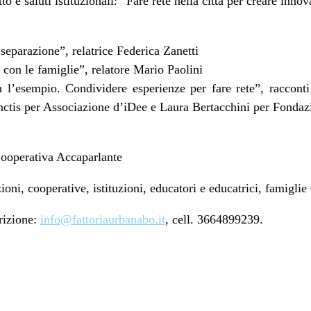
o e saluti istituzionali: “Fare rete nella città per creare inno
separazione”, relatrice Federica Zanetti
o con le famiglie”, relatore Mario Paolini
on l’esempio. Condividere esperienze per fare rete”, raccont
ctis per Associazione d’iDee e Laura Bertacchini per Fondaz
Cooperativa Accaparlante
ioni, cooperative, istituzioni, educatori e educatrici, famiglie
crizione:
info@fattoriaurbanabo.it
, cell. 3664899239.