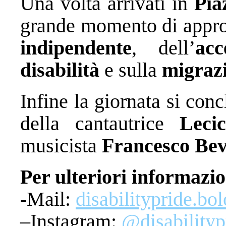
Una volta arrivati in
Pia
grande momento di appro
indipendente
, dell’
ac
disabilità
e sulla
migraz
Infine la giornata si con
della cantautrice
Leci
musicista
Francesco Bev
Per ulteriori informazio
-Mail:
disabilitypride.b
–Instagram:
@disabilityp