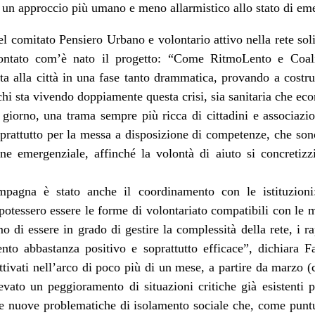
un approccio più umano e meno allarmistico allo stato di eme
el comitato Pensiero Urbano e volontario attivo nella rete soli
ontato com’è nato il progetto: “Come RitmoLento e Coal
ta alla città in una fase tanto drammatica, provando a costrui
chi sta vivendo doppiamente questa crisi, sia sanitaria che ec
 giorno, una trama sempre più ricca di cittadini e associazio
oprattutto per la messa a disposizione di competenze, che son
one emergenziale, affinché la volontà di aiuto si concretiz
pagna è stato anche il coordinamento con le istituzioni:
potessero essere le forme di volontariato compatibili con le
di essere in grado di gestire la complessità della rete, i r
to abbastanza positivo e soprattutto efficace”, dichiara Fa
ttivati nell’arco di poco più di un mese, a partire da marzo (
evato un peggioramento di situazioni critiche già esistenti
he nuove problematiche di isolamento sociale che, come puntu