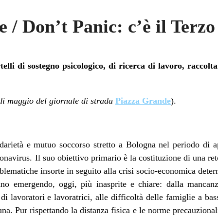
 / Don’t Panic: c’è il Terzo
li di sostegno psicologico, di ricerca di lavoro, raccolt
di maggio del giornale di strada
Piazza Grande
).
darietà e mutuo soccorso stretto a Bologna nel periodo di a
navirus. Il suo obiettivo primario è la costituzione di una ret
roblematiche insorte in seguito alla crisi socio-economica dete
nno emergendo, oggi, più inasprite e chiare: dalla mancanza
di lavoratori e lavoratrici, alle difficoltà delle famiglie a bas
una. Pur rispettando la distanza fisica e le norme precauziona