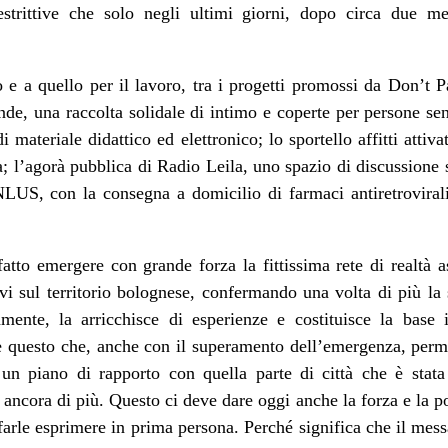
estrittive che solo negli ultimi giorni, dopo circa due 
co e a quello per il lavoro, tra i progetti promossi da Don’t 
de, una raccolta solidale di intimo e coperte per persone senz
i materiale didattico ed elettronico; lo sportello affitti atti
a; l’agorà pubblica di Radio Leila, uno spazio di discussione s
LUS, con la consegna a domicilio di farmaci antiretrovira
tto emergere con grande forza la fittissima rete di realtà as
ivi sul territorio bolognese, confermando una volta di più la
mente, la arricchisce di esperienze e costituisce la base 
è questo che, anche con il superamento dell’emergenza, perma
n piano di rapporto con quella parte di città che è stata
ancora di più. Questo ci deve dare oggi anche la forza e la pos
farle esprimere in prima persona. Perché significa che il mess