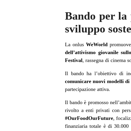
Bando per la 
sviluppo soste
La onlus
WeWorld
promuove
dell’attivismo giovanile sull
Festival
, rassegna di cinema so
Il bando ha l’obiettivo di i
comunicare nuovi modelli d
partecipazione attiva.
Il bando è promosso nell’ambit
rivolto a enti privati con per
#OurFoodOurFuture
, focali
finanziaria totale è di 30.0