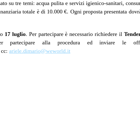
zato su tre temi: acqua pulita e servizi igienico-sanitari, cons
finanziaria totale è di 10.000 €. Ogni proposta presentata dov
to
17 luglio
. Per partecipare è necessario richiedere il
Tender
per partecipare alla procedura ed inviare le of
cc:
ariele.dimario@weworld.it