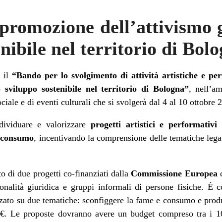
promozione dell’attivismo g
nibile nel territorio di Bol
 il
“Bando per lo svolgimento di attività artistiche e p
o sviluppo sostenibile nel territorio di Bologna”
, nell’a
ciale e di eventi culturali che si svolgerà dal 4 al 10 ottobre
ndividuare e valorizzare
progetti artistici e performativ
i consumo
, incentivando la comprensione delle tematiche legat
o di due progetti co-finanziati dalla
Commissione Europea
c
sonalità giuridica e gruppi informali di persone fisiche. É
zzato su due tematiche: sconfiggere la fame e consumo e produ
00 €. Le proposte dovranno avere un budget compreso tra i 