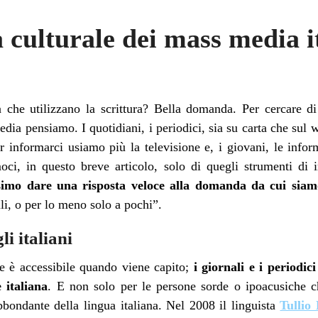
à culturale dei mass media i
 che utilizzano la scrittura? Bella domanda. Per cercare d
dia pensiamo. I quotidiani, i periodici, sia su carta che sul
er informarci usiamo più la televisione e, i giovani, le info
oci, in questo breve articolo, solo di quegli strumenti di 
imo dare una risposta veloce alla domanda da cui siamo 
li, o per lo meno solo a pochi”.
i italiani
 è accessibile quando viene capito;
i giornali e i periodic
 italiana
. E non solo per le persone sorde o ipoacusiche c
bondante della lingua italiana. Nel 2008 il linguista
Tullio