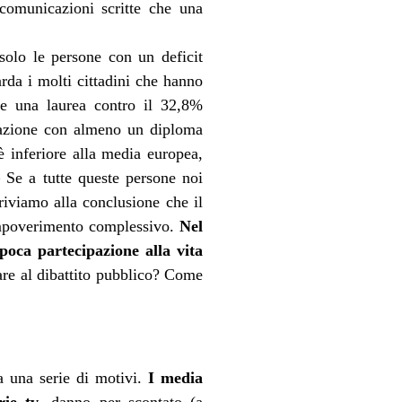
comunicazioni scritte che una
solo le persone con un deficit
rda i molti cittadini che hanno
ede una laurea contro il 32,8%
olazione con almeno un diploma
 inferiore alla media europea,
– Se a tutte queste persone noi
riviamo alla conclusione che il
 impoverimento complessivo.
Nel
poca partecipazione alla vita
are al dibattito pubblico? Come
a una serie di motivi.
I media
rie tv
, danno per scontato (a