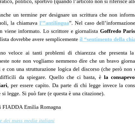
atico, politico, sportivo (quando l’articolo non si riferisce all
nche un termine per designare un scrittura che non infor
ruoli, la chiamava
l’”antilingua
”. Nel caso dell’informazione 
on viene informato. Lo scrittore e giornalista
Goffredo Pari
nalista dovrebbe avere semplicemente
il “sentimento della chi
 veloce ai tanti problemi di chiarezza che presenta la 
ueste note non vogliamo nemmeno dire che un bravo giornal
 e con una strutturazione logica del discorso (che però non c
difficili da spiegare. Quello che ci basta, è
la consapevo
iari
, per essere capito. Da parte di chi legge invece la cons
 si legge. Si può fare (e questa è una citazione).
to di FIADDA Emilia Romagna
le dei mass media italiani