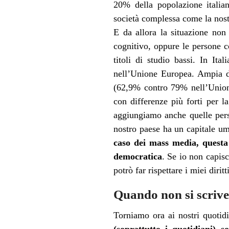
20% della popolazione italia
società complessa come la nostr
E da allora la situazione non
cognitivo, oppure le persone c
titoli di studio bassi. In It
nell’Unione Europea. Ampia di
(62,9% contro 79% nell’Unione
con differenze più forti per l
aggiungiamo anche quelle perso
nostro paese ha un capitale u
caso dei mass media, questa 
democratica
. Se io non capis
potrò far rispettare i miei diri
Quando non si scriv
Torniamo ora ai nostri quotid
(soprattutto i quotidiani) 