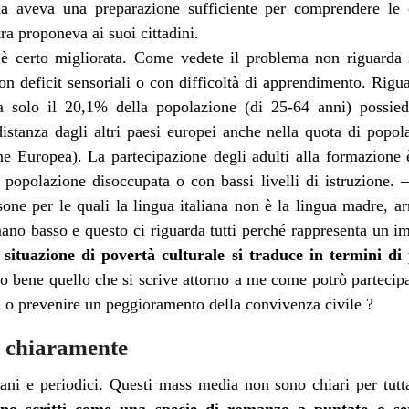
na aveva una preparazione sufficiente per comprendere le 
a proponeva ai suoi cittadini.
 è certo migliorata. Come vedete il problema non riguarda 
on deficit sensoriali o con difficoltà di apprendimento. Rigua
alia solo il 20,1% della popolazione (di 25-64 anni) possi
stanza dagli altri paesi europei anche nella quota di pop
 Europea). La partecipazione degli adulti alla formazione è
a popolazione disoccupata o con bassi livelli di istruzione. 
ne per le quali la lingua italiana non è la lingua madre, ar
mano basso e questo ci riguarda tutti perché rappresenta un
situazione di povertà culturale si traduce in termini di 
co bene quello che si scrive attorno a me come potrò partecip
tti o prevenire un peggioramento della convivenza civile ?
e chiaramente
iani e periodici. Questi mass media non sono chiari per tutt
sono scritti come una specie di romanzo a puntate o se