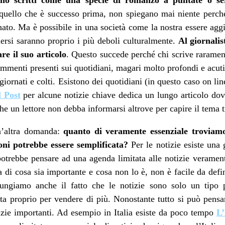
) quello che è successo prima, non spiegano mai niente perché 
nato. Ma è possibile in una società come la nostra essere aggi
ersi saranno proprio i più deboli culturalmente.
Al giornali
are il suo articolo
. Questo succede perché chi scrive raramente
ommenti presenti sui quotidiani, magari molto profondi e acut
iornati e colti. Esistono dei quotidiani (in questo caso on lin
 Post
per alcune notizie chiave dedica un lungo articolo dov
 un lettore non debba informarsi altrove per capire il tema tr
n’altra domanda:
quanto di veramente essenziale troviam
oni potrebbe essere semplificata?
Per le notizie esiste una 
 potrebbe pensare ad una agenda limitata alle notizie veramen
 di cosa sia importante e cosa non lo è, non è facile da defi
ungiamo anche il fatto che le notizie sono solo un tipo p
ta proprio per vendere di più. Nonostante tutto si può pens
izie importanti. Ad esempio in Italia esiste da poco tempo
L’