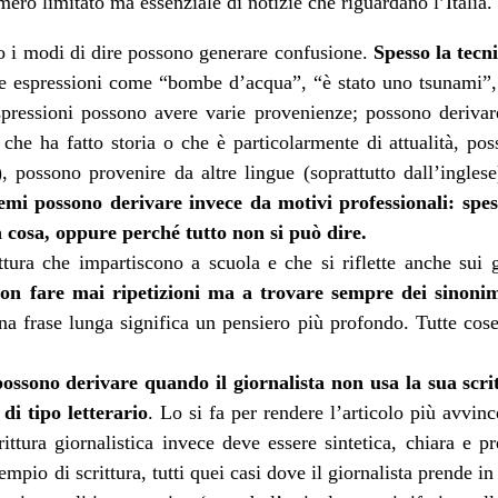
mero limitato ma essenziale di notizie che riguardano l’Italia.
o i modi di dire possono generare confusione.
Spesso la tecn
re espressioni come “bombe d’acqua”, “è stato uno tsunami”, “
spressioni possono avere varie provenienze; possono derivare
 che ha fatto storia o che è particolarmente di attualità, po
 possono provenire da altre lingue (soprattutto dall’inglese
lemi possono derivare invece da motivi professionali: spes
a cosa, oppure perché tutto non si può dire.
ttura che impartiscono a scuola e che si riflette anche sui gi
on fare mai ripetizioni ma a trovare sempre dei sinonim
na frase lunga significa un pensiero più profondo. Tutte co
possono derivare quando il giornalista non usa la sua scri
di tipo letterario
. Lo si fa per rendere l’articolo più avvinc
rittura giornalistica invece deve essere sintetica, chiara e p
pio di scrittura, tutti quei casi dove il giornalista prende in