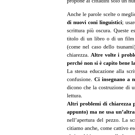
propone ai cittadini solo un nu
Anche le parole scelte o megli
di nuovi coni linguistici
; usa
scrittura più oscura. Queste e
titolo di un libro o di un film
(come nel caso dello tsunami),
chiarezza.
Altre volte i prob
perché non si è capito bene l
La stessa educazione alla scri
confusione.
Ci insegnano a n
dicono che la costruzione di u
lettura.
Altri problemi di chiarezza 
appunto) ma ne usa un’altra 
nell’apertura del pezzo. La sc
citiamo anche, come cattivo esem