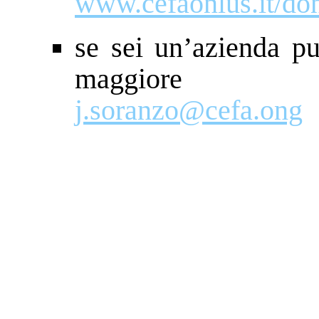
www.cefaonlus.it/don
se sei un’azienda p
maggiore
j.soranzo@cefa.ong