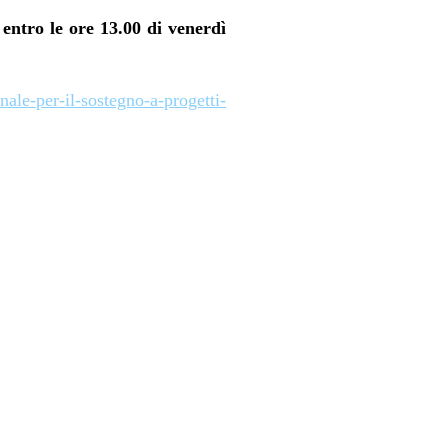
 entro le ore 13.00 di venerdì
nale-per-il-sostegno-a-progetti-