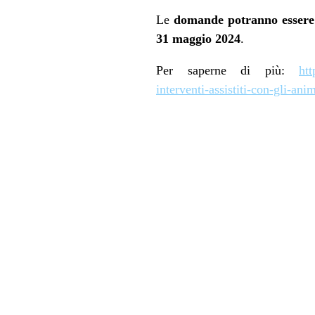
Le
domande potranno essere 
31 maggio 2024
.
Per saperne di più:
htt
interventi-assistiti-con-gli-anim