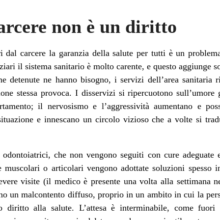
arcere non è un diritto
i dal carcere la garanzia della salute per tutti è un proble
enziari il sistema sanitario è molto carente, e questo aggiunge s
 detenute ne hanno bisogno, i servizi dell’area sanitaria ri
one stessa provoca. I disservizi si ripercuotono sull’umore gi
rtamento; il nervosismo e l’aggressività aumentano e pos
 situazione e innescano un circolo vizioso che a volte si tr
 odontoiatrici, che non vengono seguiti con cure adeguate e 
 muscolari o articolari vengono adottate soluzioni spesso inu
evere visite (il medico è presente una volta alla settimana ne
no un malcontento diffuso, proprio in un ambito in cui la pers
 diritto alla salute. L’attesa è interminabile, come fuori