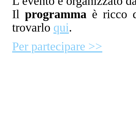
L’evento è organizzato d
Il
programma
è ricco d
trovarlo
qui
.
Per partecipare >>