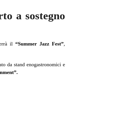
to a sostegno
errà il
“Summer Jazz Fest”
,
ato da stand enogastronomici e
inment”.