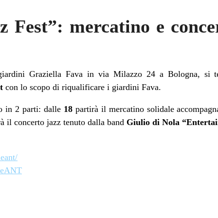
 Fest”: mercatino e concer
giardini Graziella Fava in via Milazzo 24 a Bologna, si t
t
con lo scopo di riqualificare i giardini Fava.
 in 2 parti: dalle
18
partirà il mercatino solidale accompagn
rà il concerto jazz tenuto dalla band
Giulio di Nola “Enterta
eant/
neANT