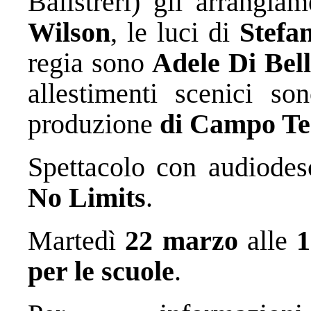
Balistreri) gli arrangiam
Wilson
, le luci di
Stefa
regia
sono
Adele Di Bel
allestimenti scenici so
produzione
di Campo Tea
Spettacolo con audiodes
No Limits
.
Martedì
22 marzo
alle
per le scuole
.