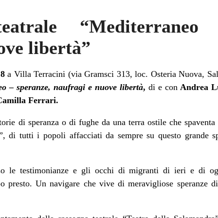
teatrale “Mediterraneo
ove libertà”
18
a Villa Terracini (via Gramsci 313, loc. Osteria Nuova, Sa
o – speranze, naufragi e nuove libertà
,
di e con
Andrea L
amilla Ferrari.
torie di speranza o di fughe da una terra ostile che spaventa 
, di tutti i popoli affacciati da sempre su questo grande s
o le testimonianze e gli occhi di migranti di ieri e di ogg
po presto. Un navigare che vive di meravigliose speranze di