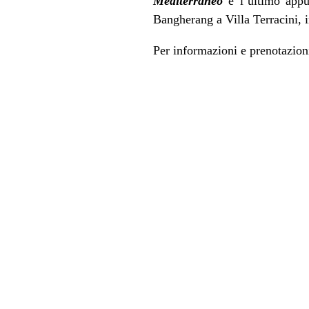
Mediterraneo
è l’ultimo appu
Bangherang a Villa Terracini, 
Per informazioni e prenotazion