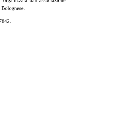
 organizzata dall’associazione
a Bolognese.
7842.