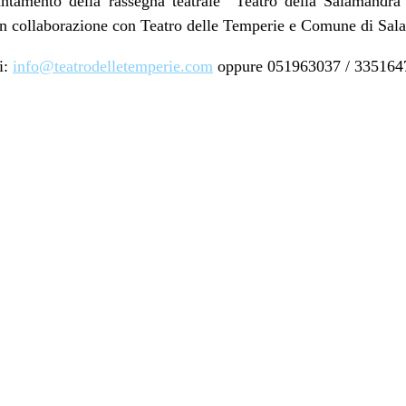
ntamento della rassegna teatrale “Teatro della Salamandra”
in collaborazione con Teatro delle Temperie e Comune di Sal
i:
info@teatrodelletemperie.com
oppure 051963037 / 335164