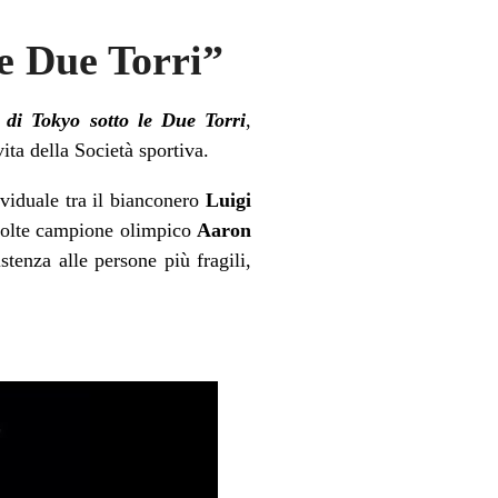
le Due Torri”
 di Tokyo sotto le Due Torri
,
ita della Società sportiva.
dividuale tra il bianconero
Luigi
 volte campione olimpico
Aaron
tenza alle persone più fragili,