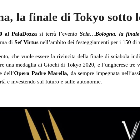
, la finale di Tokyo sotto 
30 al PalaDozza
si terrà l’evento
Scia…Bologna, la finale
erma di
Sef Virtus
nell’ambito dei festeggiamenti per i 150 di v
ento, che vuole essere la rivincita della finale di sciabola in
cere una medaglia ai Giochi di Tokyo 2020, e l’ungherese tre
e dell’
Opera Padre Marella
, da sempre impegnata nell’assis
ertà e investendo sul futuro e sulle autonomie.