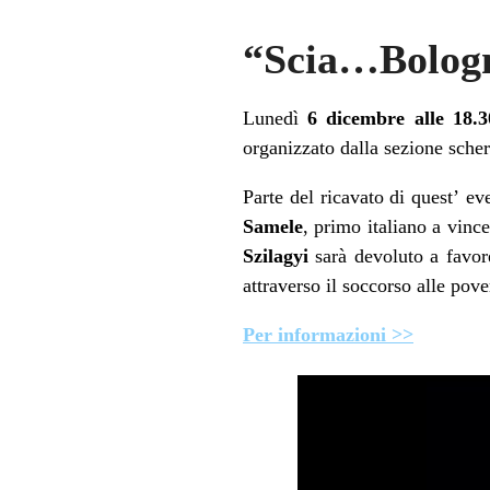
“Scia…Bologna
Lunedì
6 dicembre alle 18.
organizzato dalla sezione sch
Parte del ricavato di quest’ ev
Samele
, primo italiano a vin
Szilagyi
sarà devoluto a favor
attraverso il soccorso alle pov
Per
informazioni
>>