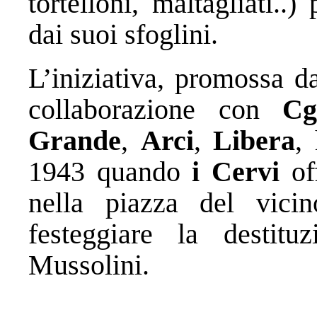
tortelloni, maltagliati..
dai suoi sfoglini.
L’iniziativa, promossa 
collaborazione con
Cg
Grande
,
Arci
,
Libera
,
1943 quando
i Cervi
off
nella piazza del vic
festeggiare la destitu
Mussolini.