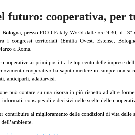
 futuro: cooperativa, per tu
a Bologna, presso FICO Eataly World dalle ore 9.30, il 13°
a i congressi territoriali (Emilia Ovest, Estense, Bolo
4 Marzo a Roma.
e cooperative ai primi posti tra le top cento delle imprese d
 movimento cooperativo ha saputo mettere in campo: non si res
, anticiparli, adattarvisi.
one può contare su una risorsa in più rispetto ad altre forme 
informati, consapevoli e decisivi nelle scelte delle cooperati
r contribuire al miglioramento delle condizioni di vita delle s
 dell’ambiente.